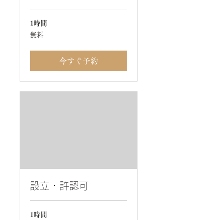
1時間
無
無料
料
今すぐ予約
設立・許認可
1時間