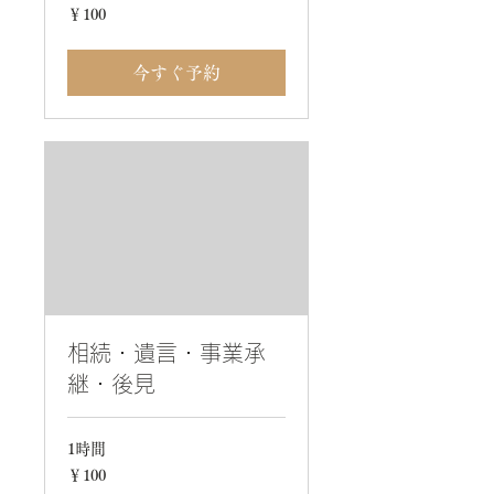
100
￥100
円
今すぐ予約
相続・遺言・事業承
継・後見
1時間
100
￥100
円