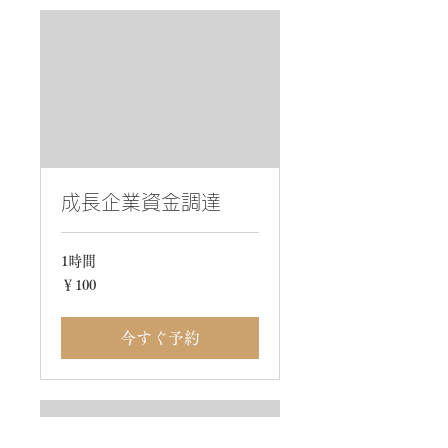
成長企業資金調達
1時間
100
￥100
円
今すぐ予約