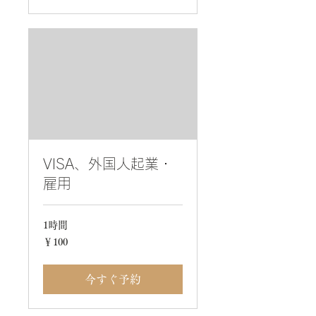
VISA、外国人起業・
雇用
1時間
100
￥100
円
今すぐ予約