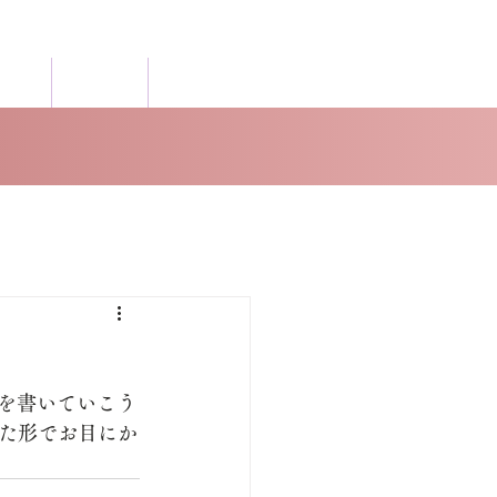
所概要
業務報酬
お知らせ
柄を書いていこう
た形でお目にか