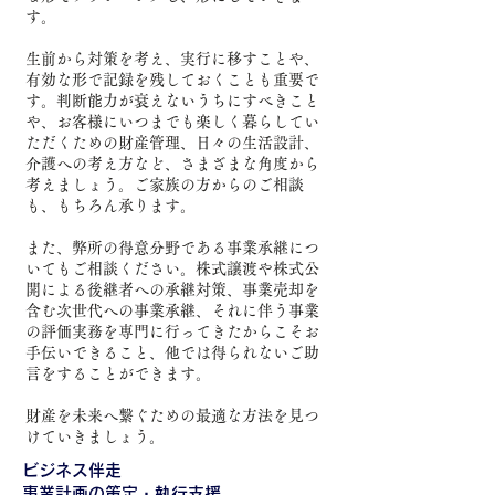
す。
生前から対策を考え、実行に移すことや、
有効な形で記録を残しておくことも重要で
す。判断能力が衰えないうちにすべきこと
や、お客様にいつまでも楽しく暮らしてい
ただくための財産管理、日々の生活設計、
介護への考え方​など、さまざまな角度から
考えましょう。ご家族の方からのご相談
も、もちろん承ります。
また、弊所の得意分野である事業承継につ
いてもご相談ください。株式譲渡や株式公
開による後継者への承継対策、事業売却を
含む次世代への事業承継、それに伴う事業
の評価実務を専門に行ってきたからこそお
手伝いできること、他では得られないご助
言をすることができます。
財産を未来へ繋ぐための最適な方法を見つ
けていきましょう。
ビジネス伴走
事業計画の策定・執行支援