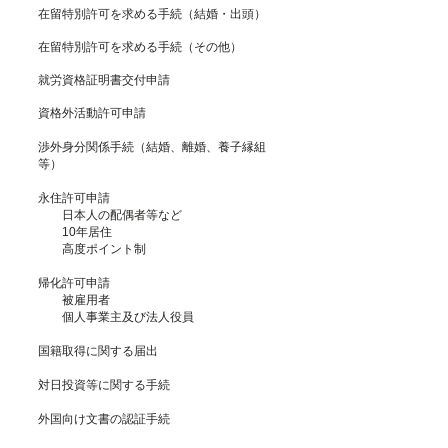
在留特別許可を求める手続（結婚・出頭）
在留特別許可を求める手続（その他）
就労資格証明書
交付申請
資格外活動許可申請
渉外身分関係手続（結婚、離婚、養子縁組
等）
永住許可申請
日本人の配偶者等など
10年居住
高度ポイント制
帰化許可申請
被雇用者
個人事業主及び法人役員
国籍取得に関する届出
対日投資等に関する手続
外国向け文書の認証手続