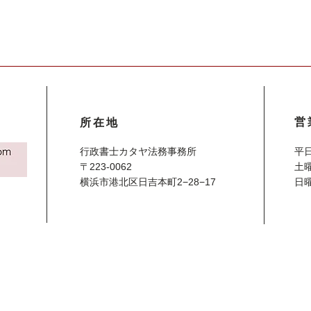
営
所在地
行政書士カタヤ法務事務所
平日
〒223-0062
土曜
横浜市港北区日吉本町2−28−17
日